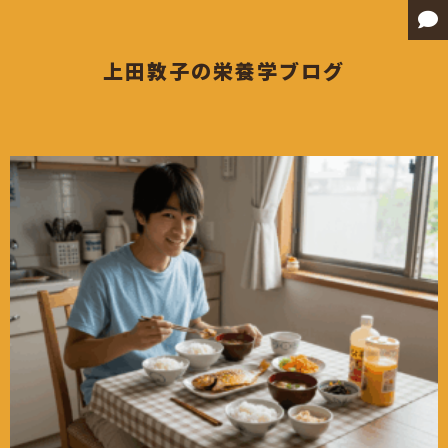
内
容
を
上田敦子の栄養学ブログ
ス
キ
ッ
プ